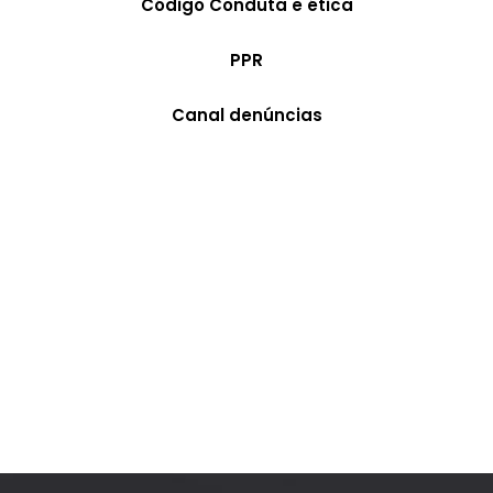
Código Conduta e ética
PPR
Canal denúncias
Espaco Central mai
HOME