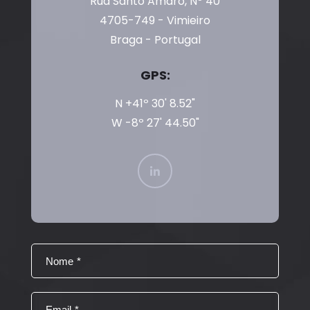
Rua Santo Amaro, Nº 40
4705-749 - Vimieiro
Braga - Portugal
GPS:
N +41º 30' 8.52"
W -8º 27' 44.50"