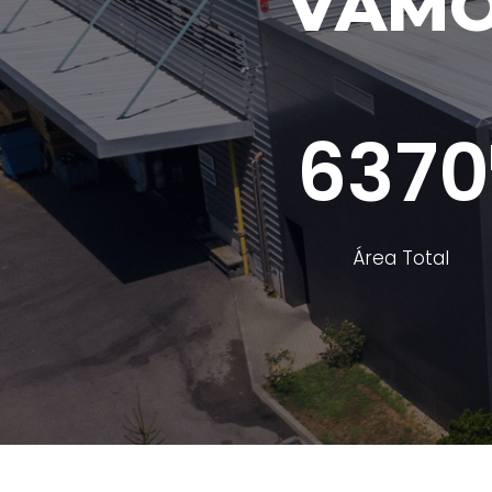
VAMO
6370
Área Total