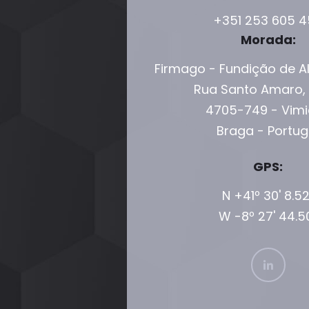
+351 253 605 
Morada:
Firmago - Fundição de Al
Rua Santo Amaro, 
4705-749 - Vimi
Braga - Portug
GPS:
N +41º 30' 8.52
W -8º 27' 44.5