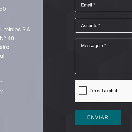
450
uminios S.A.
Nº 40
eiro
al
"
0"
ENVIAR