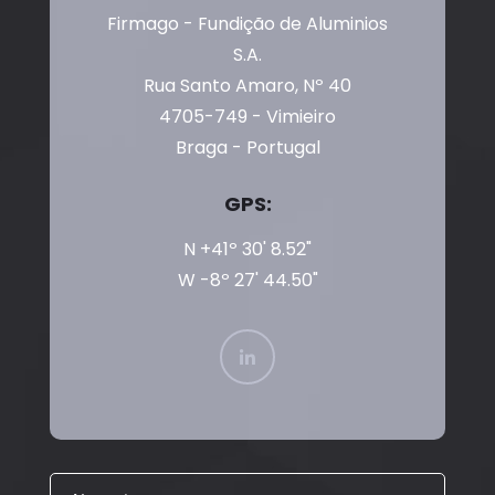
Firmago - Fundição de Aluminios
S.A.
Rua Santo Amaro, Nº 40
4705-749 - Vimieiro
Braga - Portugal
GPS:
N +41º 30' 8.52"
W -8º 27' 44.50"